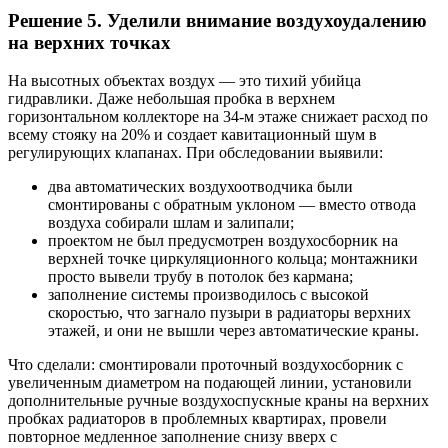
Решение 5. Уделили внимание воздухоудалению
на верхних точках
На высотных объектах воздух — это тихий убийца
гидравлики. Даже небольшая пробка в верхнем
горизонтальном коллекторе на 34‑м этаже снижает расход по
всему стояку на 20% и создает кавитационный шум в
регулирующих клапанах. При обследовании выявили:
два автоматических воздухоотводчика были
смонтированы с обратным уклоном — вместо отвода
воздуха собирали шлам и залипали;
проектом не был предусмотрен воздухосборник на
верхней точке циркуляционного кольца; монтажники
просто вывели трубу в потолок без кармана;
заполнение системы производилось с высокой
скоростью, что загнало пузыри в радиаторы верхних
этажей, и они не вышли через автоматические краны.
Что сделали: смонтировали проточный воздухосборник с
увеличенным диаметром на подающей линии, установили
дополнительные ручные воздухоспускные краны на верхних
пробках радиаторов в проблемных квартирах, провели
повторное медленное заполнение снизу вверх с