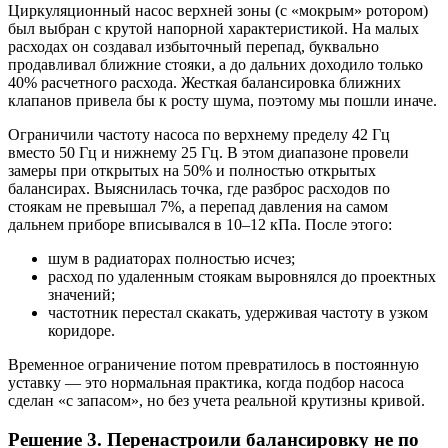
Циркуляционный насос верхней зоны (с «мокрым» ротором)
был выбран с крутой напорной характеристикой. На малых
расходах он создавал избыточный перепад, буквально
продавливал ближние стояки, а до дальних доходило только
40% расчетного расхода. Жесткая балансировка ближних
клапанов привела бы к росту шума, поэтому мы пошли иначе.
Ограничили частоту насоса по верхнему пределу 42 Гц
вместо 50 Гц и нижнему 25 Гц. В этом диапазоне провели
замеры при открытых на 50% и полностью открытых
балансирах. Выяснилась точка, где разброс расходов по
стоякам не превышал 7%, а перепад давления на самом
дальнем приборе вписывался в 10–12 кПа. После этого:
шум в радиаторах полностью исчез;
расход по удаленным стоякам выровнялся до проектных
значений;
частотник перестал скакать, удерживая частоту в узком
коридоре.
Временное ограничение потом превратилось в постоянную
уставку — это нормальная практика, когда подбор насоса
сделан «с запасом», но без учета реальной крутизны кривой.
Решение 3. Перенастроили балансировку не по