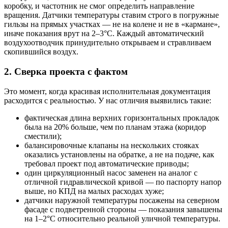
коробку, и частотник не смог определить направление
вращения. Датчики температуры ставим строго в погружные
гильзы на прямых участках — не на колене и не в «кармане»,
иначе показания врут на 2–3°С. Каждый автоматический
воздухоотводчик принудительно открываем и стравливаем
скопившийся воздух.
2. Сверка проекта с фактом
Это момент, когда красивая исполнительная документация
расходится с реальностью. У нас отличия выявились такие:
фактическая длина верхних горизонтальных прокладок
была на 20% больше, чем по планам этажа (коридор
сместили);
балансировочные клапаны на нескольких стояках
оказались установлены на обратке, а не на подаче, как
требовал проект под автоматические приводы;
один циркуляционный насос заменен на аналог с
отличной гидравлической кривой — по паспорту напор
выше, но КПД на малых расходах хуже;
датчики наружной температуры посажены на северном
фасаде с подветренной стороны — показания завышены
на 1–2°С относительно реальной уличной температуры.