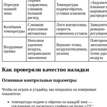
Перекос
«Задушит
Перегрев
гидравлики,
Температуры
ближние в
нижней
слишком
подачи/обратки,
выровнят
зоны
большой
уставки клапанов
распредел
расход
Слишком
Логи контроллера,
Замедлит
Колебания
агрессивная
скорость
реакцию
температуры
автоматика
изменения уставок
регулиро
Неполное
Повторно
удаление
Верхние точки,
заполнени
Воздушные
воздуха,
воздухоотводчики,
дооснаще
пробки
неправильное
уклоны
точек уда
заполнение
воздуха
Как проверяли качество наладки
Основные контрольные параметры
Чтобы не играть в угадайку, мы опирались на измеримые
показатели:
температура подачи и обратки по каждой зоне —
отклонение от расчетного графика не более ±2°С;