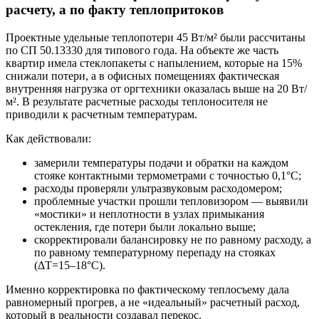
расчету, а по факту теплопритоков
Проектные удельные теплопотери 45 Вт/м² были рассчитаны
по СП 50.13330 для типового года. На объекте же часть
квартир имела стеклопакеты с напылением, которые на 15%
снижали потери, а в офисных помещениях фактическая
внутренняя нагрузка от оргтехники оказалась выше на 20 Вт/
м². В результате расчетные расходы теплоносителя не
приводили к расчетным температурам.
Как действовали:
замерили температуры подачи и обратки на каждом
стояке контактными термометрами с точностью 0,1°С;
расходы проверяли ультразвуковым расходомером;
проблемные участки прошли тепловизором — выявили
«мостики» и неплотности в узлах примыкания
остекления, где потери были локально выше;
скорректировали балансировку не по равному расходу, а
по равному температурному перепаду на стояках
(ΔТ=15–18°С).
Именно корректировка по фактическому теплосъему дала
равномерный прогрев, а не «идеальный» расчетный расход,
который в реальности создавал перекос.