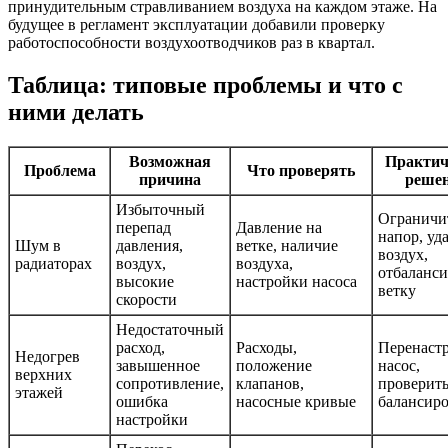
принудительным стравливанием воздуха на каждом этаже. На
будущее в регламент эксплуатации добавили проверку
работоспособности воздухоотводчиков раз в квартал.
Таблица: типовые проблемы и что с
ними делать
Возможная
Практич
Проблема
Что проверять
причина
реше
Избыточный
Ограничи
перепад
Давление на
напор, уд
Шум в
давления,
ветке, наличие
воздух,
радиаторах
воздух,
воздуха,
отбаланси
высокие
настройки насоса
ветку
скорости
Недостаточный
расход,
Расходы,
Перенаст
Недогрев
завышенное
положение
насос,
верхних
сопротивление,
клапанов,
проверит
этажей
ошибка
насосные кривые
балансир
настройки