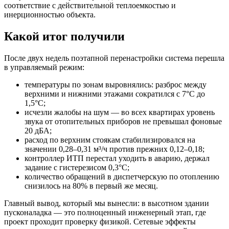
соответствие с действительной теплоемкостью и
инерционностью объекта.
Какой итог получили
После двух недель поэтапной перенастройки система перешла
в управляемый режим:
температуры по зонам выровнялись: разброс между
верхними и нижними этажами сократился с 7°С до
1,5°С;
исчезли жалобы на шум — во всех квартирах уровень
звука от отопительных приборов не превышал фоновые
20 дБА;
расход по верхним стоякам стабилизировался на
значении 0,28–0,31 м³/ч против прежних 0,12–0,18;
контроллер ИТП перестал уходить в аварию, держал
задание с гистерезисом 0,3°С;
количество обращений в диспетчерскую по отоплению
снизилось на 80% в первый же месяц.
Главный вывод, который мы вынесли: в высотном здании
пусконаладка — это полноценный инженерный этап, где
проект проходит проверку физикой. Сетевые эффекты