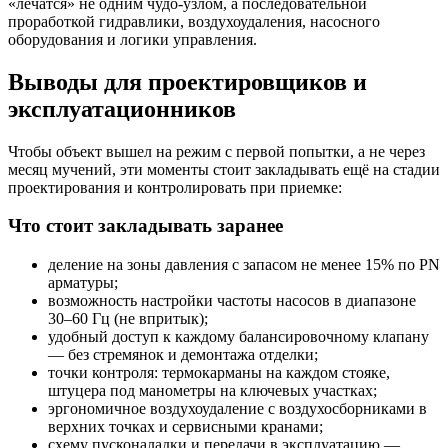
«лечатся» не одним чудо-узлом, а последовательной
проработкой гидравлики, воздухоудаления, насосного
оборудования и логики управления.
Выводы для проектировщиков и
эксплуатационников
Чтобы объект вышел на режим с первой попытки, а не через
месяц мучений, эти моменты стоит закладывать ещё на стадии
проектирования и контролировать при приемке:
Что стоит закладывать заранее
деление на зоны давления с запасом не менее 15% по PN
арматуры;
возможность настройки частоты насосов в диапазоне
30–60 Гц (не впритык);
удобный доступ к каждому балансировочному клапану
— без стремянок и демонтажа отделки;
точки контроля: термокарманы на каждом стояке,
штуцера под манометры на ключевых участках;
эргономичное воздухоудаление с воздухосборниками в
верхних точках и сервисными кранами;
схему пусконаладки и передачи в эксплуатацию —