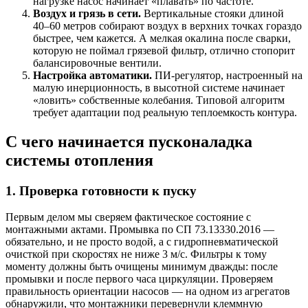
нагрузке насос начинает «плавать» по частоте.
Воздух и грязь в сети.
Вертикальные стояки длиной
40–60 метров собирают воздух в верхних точках гораздо
быстрее, чем кажется. А мелкая окалина после сварки,
которую не поймал грязевой фильтр, отлично стопорит
балансировочные вентили.
Настройка автоматики.
ПИ‑регулятор, настроенный на
малую инерционность, в высотной системе начинает
«ловить» собственные колебания. Типовой алгоритм
требует адаптации под реальную теплоемкость контура.
С чего начинается пусконаладка
системы отопления
1. Проверка готовности к пуску
Первым делом мы сверяем фактическое состояние с
монтажными актами. Промывка по СП 73.13330.2016 —
обязательно, и не просто водой, а с гидропневматической
очисткой при скоростях не ниже 3 м/с. Фильтры к тому
моменту должны быть очищены минимум дважды: после
промывки и после первого часа циркуляции. Проверяем
правильность ориентации насосов — на одном из агрегатов
обнаружили, что монтажники перевернули клеммную