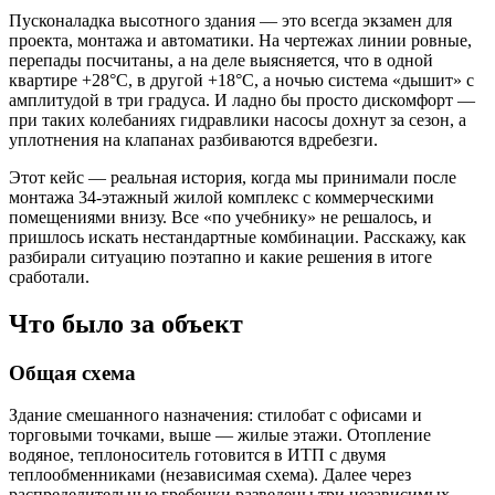
Пусконаладка высотного здания — это всегда экзамен для
проекта, монтажа и автоматики. На чертежах линии ровные,
перепады посчитаны, а на деле выясняется, что в одной
квартире +28°С, в другой +18°С, а ночью система «дышит» с
амплитудой в три градуса. И ладно бы просто дискомфорт —
при таких колебаниях гидравлики насосы дохнут за сезон, а
уплотнения на клапанах разбиваются вдребезги.
Этот кейс — реальная история, когда мы принимали после
монтажа 34‑этажный жилой комплекс с коммерческими
помещениями внизу. Все «по учебнику» не решалось, и
пришлось искать нестандартные комбинации. Расскажу, как
разбирали ситуацию поэтапно и какие решения в итоге
сработали.
Что было за объект
Общая схема
Здание смешанного назначения: стилобат с офисами и
торговыми точками, выше — жилые этажи. Отопление
водяное, теплоноситель готовится в ИТП с двумя
теплообменниками (независимая схема). Далее через
распределительные гребенки разведены три независимых