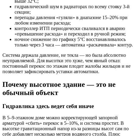
выше 32°С;
гидравлический шум в радиаторах по всему стояку 3‑й
секции;
перепады давления «гуляли» в диапазоне 15–20% при
любом изменении расхода;
контроллер ИТП периодически сваливался в аварию
«превышение расхода» и переходил в ручной режим;
ночное снижение по графику 5°С восстанавливалось
только через 3 часа — автоматика «раскачивала» контур.
Система держала давление, не текла — но была абсолютно
неуправляемой. Для высотки это хуже, чем явный отказ:
постоянный перекос по этажам плодит жалобы жильцов и не
позволяет зафиксировать уставки автоматики.
Почему высотное здание — это не
обычный объект
Гидравлика здесь ведет себя иначе
В 5–9‑этажном доме можно корректирующей запорной
арматурой «сбить» перекос в 5–10%, и система простит. В
высотке гравитационный напор из-за разницы высот сам по
себе добавляет несколько метров водяного столба. Плюс