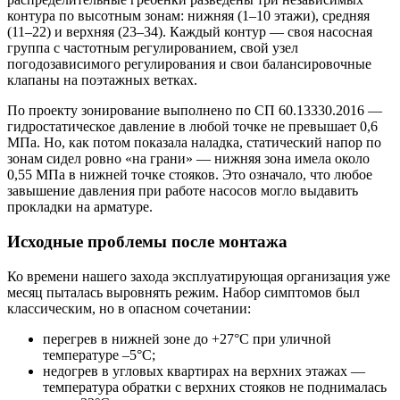
контура по высотным зонам: нижняя (1–10 этажи), средняя
(11–22) и верхняя (23–34). Каждый контур — своя насосная
группа с частотным регулированием, свой узел
погодозависимого регулирования и свои балансировочные
клапаны на поэтажных ветках.
По проекту зонирование выполнено по СП 60.13330.2016 —
гидростатическое давление в любой точке не превышает 0,6
МПа. Но, как потом показала наладка, статический напор по
зонам сидел ровно «на грани» — нижняя зона имела около
0,55 МПа в нижней точке стояков. Это означало, что любое
завышение давления при работе насосов могло выдавить
прокладки на арматуре.
Исходные проблемы после монтажа
Ко времени нашего захода эксплуатирующая организация уже
месяц пыталась выровнять режим. Набор симптомов был
классическим, но в опасном сочетании:
перегрев в нижней зоне до +27°С при уличной
температуре –5°С;
недогрев в угловых квартирах на верхних этажах —
температура обратки с верхних стояков не поднималась