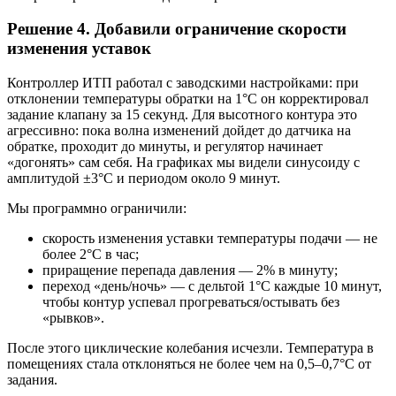
Решение 4. Добавили ограничение скорости
изменения уставок
Контроллер ИТП работал с заводскими настройками: при
отклонении температуры обратки на 1°С он корректировал
задание клапану за 15 секунд. Для высотного контура это
агрессивно: пока волна изменений дойдет до датчика на
обратке, проходит до минуты, и регулятор начинает
«догонять» сам себя. На графиках мы видели синусоиду с
амплитудой ±3°С и периодом около 9 минут.
Мы программно ограничили:
скорость изменения уставки температуры подачи — не
более 2°С в час;
приращение перепада давления — 2% в минуту;
переход «день/ночь» — с дельтой 1°С каждые 10 минут,
чтобы контур успевал прогреваться/остывать без
«рывков».
После этого циклические колебания исчезли. Температура в
помещениях стала отклоняться не более чем на 0,5–0,7°С от
задания.