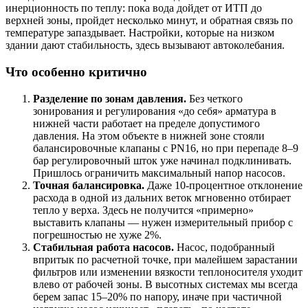
инерционность по теплу: пока вода дойдет от ИТП до
верхней зоны, пройдет несколько минут, и обратная связь по
температуре запаздывает. Настройки, которые на низком
здании дают стабильность, здесь вызывают автоколебания.
Что особенно критично
Разделение по зонам давления.
Без четкого
зонирования и регулирования «до себя» арматура в
нижней части работает на пределе допустимого
давления. На этом объекте в нижней зоне стояли
балансировочные клапаны с PN16, но при перепаде 8–9
бар регулировочный шток уже начинал подклинивать.
Пришлось ограничить максимальный напор насосов.
Точная балансировка.
Даже 10‑процентное отклонение
расхода в одной из дальних веток мгновенно отбирает
тепло у верха. Здесь не получится «примерно»
выставить клапаны — нужен измерительный прибор с
погрешностью не хуже 2%.
Стабильная работа насосов.
Насос, подобранный
впритык по расчетной точке, при малейшем зарастании
фильтров или изменении вязкости теплоносителя уходит
влево от рабочей зоны. В высотных системах мы всегда
берем запас 15–20% по напору, иначе при частичной